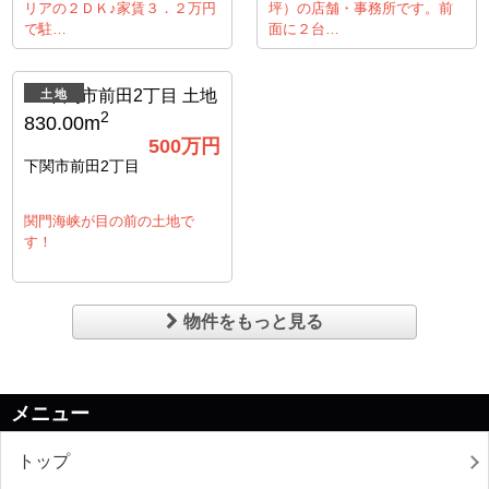
リアの２ＤＫ♪家賃３．２万円
坪）の店舗・事務所です。前
で駐…
面に２台…
土地
2
830.00m
500
万円
下関市前田2丁目
関門海峡が目の前の土地で
す！
物件をもっと見る
メニュー
トップ