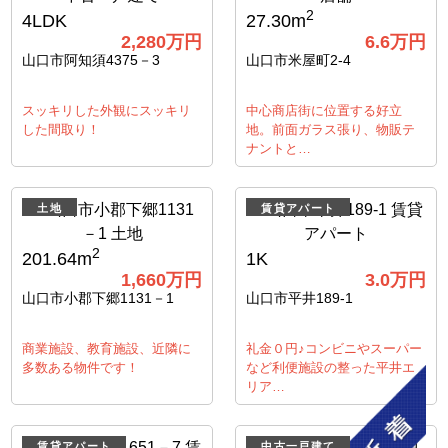
2
4LDK
27.30m
2,280
万円
6.6
万円
山口市阿知須4375－3
山口市米屋町2-4
スッキリした外観にスッキリ
中心商店街に位置する好立
した間取り！
地。前面ガラス張り、物販テ
ナントと…
土地
賃貸アパート
2
201.64m
1K
1,660
万円
3.0
万円
山口市小郡下郷1131－1
山口市平井189-1
商業施設、教育施設、近隣に
礼金０円♪コンビニやスーパー
多数ある物件です！
など利便施設の整った平井エ
リア…
賃貸アパート
中古一戸建て