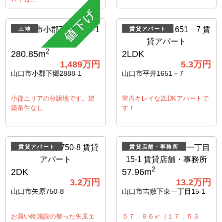
土地
賃貸アパート
2
280.85m
2LDK
1,489
万円
5.3
万円
山口市小郡下郷2888-1
山口市平井1651－7
小郡エリアの分譲地です。建
室内キレイな2LDKアパートで
築条件なし
す！
賃貸アパート
賃貸店舗・事務所
2
2DK
57.96m
3.2
万円
13.2
万円
山口市矢原750-8
山口市吉敷下東一丁目15-1
お買い物施設の整った矢原エ
５７．９６㎡（１７．５３