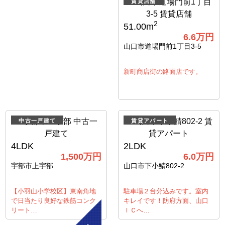
賃貸店舗
2
51.00m
6.6
万円
山口市道場門前1丁目3-5
新町商店街の路面店です。
中古一戸建て
賃貸アパート
4LDK
2LDK
1,500
万円
6.0
万円
宇部市上宇部
山口市下小鯖802-2
【小羽山小学校区】東南角地
駐車場２台分込みです。室内
で日当たり良好な鉄筋コンク
キレイです！防府方面、山口
リート…
ＩＣへ…