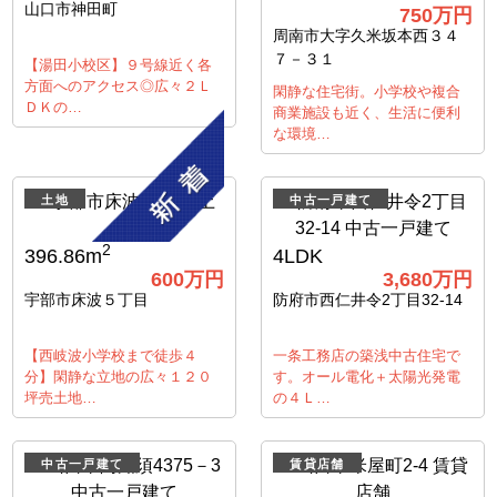
山口市神田町
750
万円
周南市大字久米坂本西３４
７－３１
【湯田小校区】９号線近く各
方面へのアクセス◎広々２Ｌ
閑静な住宅街。小学校や複合
ＤＫの…
商業施設も近く、生活に便利
な環境…
土地
中古一戸建て
2
396.86m
4LDK
600
万円
3,680
万円
宇部市床波５丁目
防府市西仁井令2丁目32-14
【西岐波小学校まで徒歩４
一条工務店の築浅中古住宅で
分】閑静な立地の広々１２０
す。オール電化＋太陽光発電
坪売土地…
の４Ｌ…
中古一戸建て
賃貸店舗