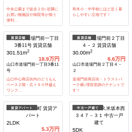
中央公園まで徒歩２分♪近隣に
和木小・中学校にほど近く暮
お買い物施設や病院等が揃う
らしやすい立地です！
便利…
賃貸店舗
賃貸店舗
2
2
301.51m
30.00m
18.9
万円
6.6
万円
山口市道場門前一丁目3番11
山口市道場門前２丁目４－
号
２
山口中心商店街内のどうもん
道場門前商店街・トラストパ
ベース２階・広々９０坪越え
ーク横♪理容室跡のテナントで
ワンフ…
す！
賃貸アパート
中古一戸建て
2LDK
5.3
万円
5DK