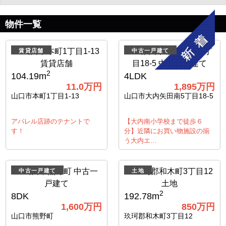
物件一覧
賃貸店舗
中古一戸建て
2
104.19m
4LDK
11.0
万円
1,895
万円
山口市本町1丁目1-13
山口市大内矢田南5丁目18-5
アパレル店跡のテナントで
【大内南小学校まで徒歩６
す！
分】近隣にお買い物施設の揃
う大内エ…
中古一戸建て
土地
2
8DK
192.78m
1,600
万円
850
万円
山口市熊野町
玖珂郡和木町3丁目12