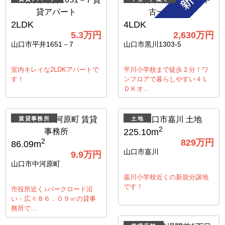
2LDK
4LDK
5.3
万円
2,630
万円
山口市平井1651－7
山口市黒川1303-5
室内キレイな2LDKアパートで
平川小学校まで徒歩２分！ワ
す！
ンフロアで暮らしやすい４Ｌ
ＤＫオ…
賃貸事務所
土地
2
225.10m
829
万円
2
86.09m
山口市嘉川
9.9
万円
山口市中河原町
嘉川小学校近くの新規分譲地
です！
市役所近く♪パークロード沿
い・広々８６．０９㎡の貸事
務所で…