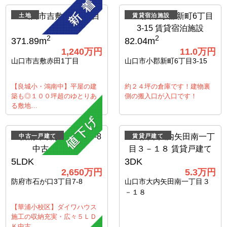
土地
賃貸宿泊施設
2
2
371.89m
82.04m
1,240
万円
11.0
万円
山口市吉敷赤田1丁目
山口市小郡新町6丁目3-15
【良城小・鴻南中】平屋の建
約２４坪の倉庫です！建物裏
築も◎１００坪超のゆとりあ
側の搬入口が入口です！
る敷地…
中古一戸建て
賃貸戸建て
5LDK
3DK
2,650
万円
5.3
万円
防府市石が口3丁目7-8
山口市大内矢田南一丁目３
－１８
【華浦小校区】ダイワハウス
施工の収納充実・広々５ＬＤ
Ｋ中古…