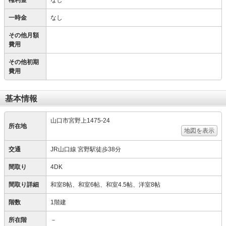
権利金
なし
一時金
なし
その他月額
費用
その他初期
費用
基本情報
山口市宮野上1475-24
所在地
地図を表示
交通
JR山口線 宮野駅徒歩38分
間取り
4DK
間取り詳細
和室8帖、和室6帖、和室4.5帖、洋室8帖
階数
1階建
所在階
－