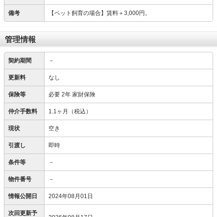
備考
【ペット飼育の場合】賃料＋3,000円。
管理情報
契約期間
－
更新料
なし
保険等
必要
2年 家財保険
仲介手数料
1.1ヶ月（税込）
現状
空き
引渡し
即時
条件等
－
物件番号
－
情報公開日
2024年08月01日
次回更新予