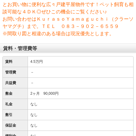
とお買い物に便利な広々戸建平屋物件です！ペット飼育も相
談可能な４ＤＫ◎ぜひこの機会にご覧ください♪
お問い合わせはＫｕｒａｓｏＹａｍａｇｕｃｈｉ（クラーソ
ヤマグチ）まで。ＴＥＬ ０８３－９０２－６５５９
※間取り図と相違のある場合は現況優先とします。
賃料・管理費等
賃料
4.5万円
管理費
－
共益費
－
敷金
2ヶ月 90,000円
礼金
なし
敷引
なし
保証金
なし