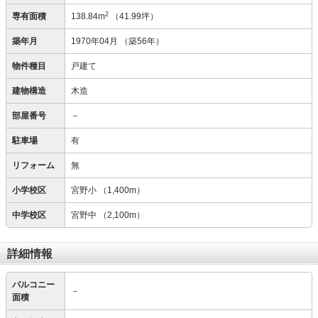
2
専有面積
138.84m
（41.99坪）
築年月
1970年04月
（築56年）
物件種目
戸建て
建物構造
木造
部屋番号
－
駐車場
有
リフォーム
無
小学校区
宮野小
（1,400m）
中学校区
宮野中
（2,100m）
詳細情報
バルコニー
－
面積