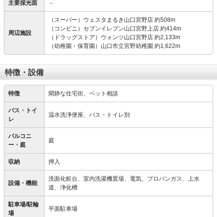
主要採光面
－
（スーパー）ウェスタまるき山口宮野店 約508m
（コンビニ）セブンイレブン山口宮野上店 約414m
周辺施設
（ドラッグストア）ウォンツ山口宮野店 約2,133m
（幼稚園・保育園）山口市立宮野幼稚園 約1,622m
特徴・設備
特徴
閑静な住宅街、ペット相談
バス・トイ
温水洗浄便座、バス・トイレ別
レ
バルコニ
庭
ー・庭
収納
押入
洗面化粧台、室内洗濯機置場、電気、プロパンガス、上水
設備・機能
道、浄化槽
駐車場/駐輪
平面駐車場
場