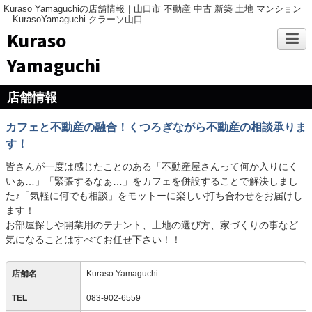
Kuraso Yamaguchiの店舗情報｜山口市 不動産 中古 新築 土地 マンション
｜KurasoYamaguchi クラーソ山口
Kuraso
Yamaguchi
店舗情報
カフェと不動産の融合！くつろぎながら不動産の相談承りま
す！
皆さんが一度は感じたことのある「不動産屋さんって何か入りにく
いぁ…」「緊張するなぁ…」をカフェを併設することで解決しまし
た♪「気軽に何でも相談」をモットーに楽しい打ち合わせをお届けし
ます！
お部屋探しや開業用のテナント、土地の選び方、家づくりの事など
気になることはすべてお任せ下さい！！
店舗名
Kuraso Yamaguchi
TEL
083-902-6559