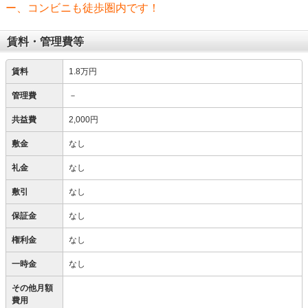
ー、コンビニも徒歩圏内です！
賃料・管理費等
賃料
1.8万円
管理費
－
共益費
2,000円
敷金
なし
礼金
なし
敷引
なし
保証金
なし
権利金
なし
一時金
なし
その他月額
費用