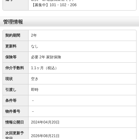
【募集中】101・102・206
管理情報
契約期間
2年
更新料
なし
保険等
必要
2年 家財保険
仲介手数料
1.1ヶ月（税込）
現状
空き
引渡し
即時
条件等
－
物件番号
－
情報公開日
2024年04月20日
次回更新予
2026年08月21日
定日