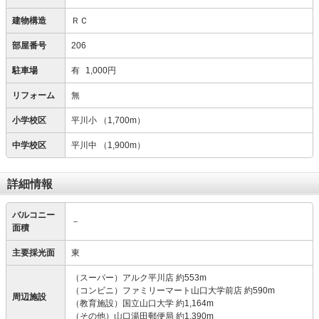
建物構造
ＲＣ
部屋番号
206
駐車場
有
1,000円
リフォーム
無
小学校区
平川小
（1,700m）
中学校区
平川中
（1,900m）
詳細情報
バルコニー
－
面積
主要採光面
東
（スーパー）アルク平川店 約553m
（コンビニ）ファミリーマート山口大学前店 約590m
周辺施設
（教育施設）国立山口大学 約1,164m
（その他）山口湯田郵便局 約1,390m