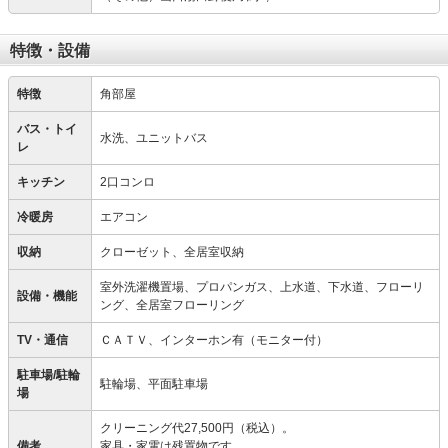
特徴・設備
特徴
角部屋
バス・トイ
水洗、ユニットバス
レ
キッチン
2口コンロ
冷暖房
エアコン
収納
クローゼット、全居室収納
室外洗濯機置場、プロパンガス、上水道、下水道、フローリ
設備・機能
ング、全居室フローリング
TV・通信
ＣＡＴＶ、インターホン有（モニター付）
駐車場/駐輪
駐輪場、平面駐車場
場
クリーニング代27,500円（税込）。
備考
家具・家電は残置物です。