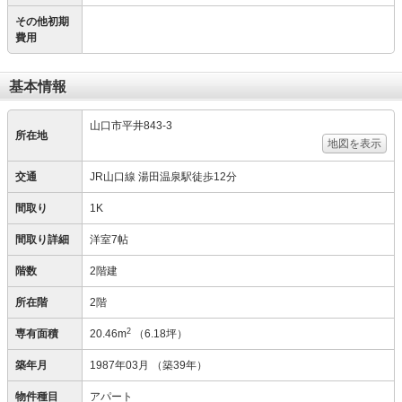
その他初期
費用
基本情報
山口市平井843-3
所在地
地図を表示
交通
JR山口線 湯田温泉駅徒歩12分
間取り
1K
間取り詳細
洋室7帖
階数
2階建
所在階
2階
2
専有面積
20.46m
（6.18坪）
築年月
1987年03月
（築39年）
物件種目
アパート