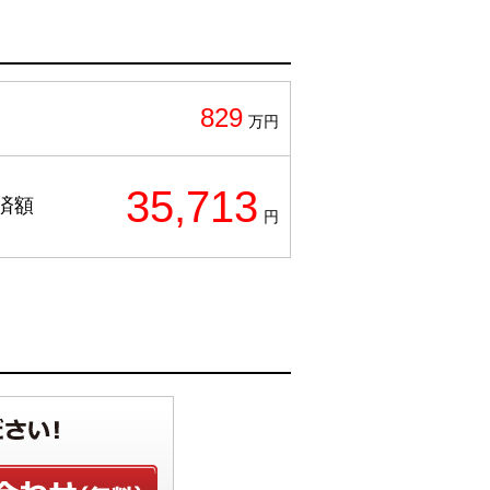
829
万円
35,713
済額
円