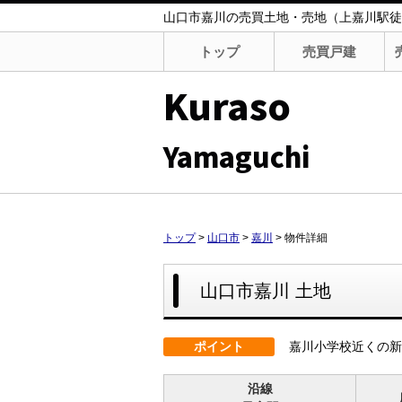
山口市嘉川の売買土地・売地（上嘉川駅徒歩1
トップ
売買戸建
Kuraso
Yamaguchi
トップ
>
山口市
>
嘉川
>
物件詳細
山口市嘉川 土地
ポイント
嘉川小学校近くの新
沿線