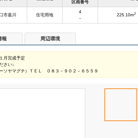
区画番号
4
2
口市嘉川
住宅用地
225.10m
－
情報
周辺環境
１月完成予定
ださい↓
ーソヤマグチ）ＴＥＬ ０８３－９０２－６５５９