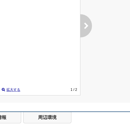
拡大する
1
/ 2
情報
周辺環境