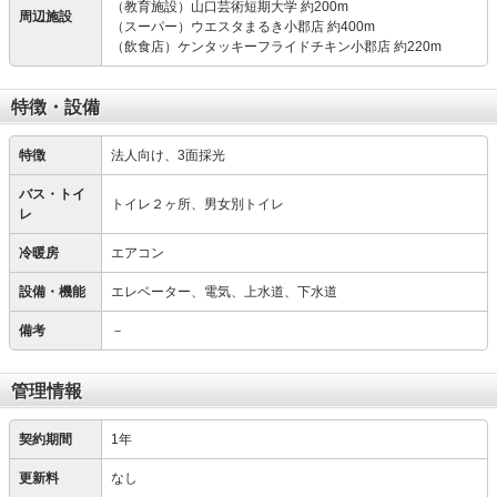
（教育施設）山口芸術短期大学 約200m
周辺施設
（スーパー）ウエスタまるき小郡店 約400m
（飲食店）ケンタッキーフライドチキン小郡店 約220m
特徴・設備
特徴
法人向け、3面採光
バス・トイ
トイレ２ヶ所、男女別トイレ
レ
冷暖房
エアコン
設備・機能
エレベーター、電気、上水道、下水道
備考
－
管理情報
契約期間
1年
更新料
なし