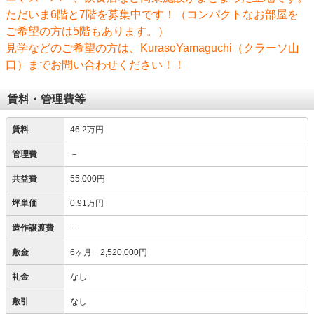
ただいま6階と7階を募集中です！（コンパクトなお部屋を
ご希望の方は5階もあります。）
見学などのご希望の方は、KurasoYamaguchi（クラーソ山
口）までお問い合わせください！！
賃料・管理費等
賃料
46.2万円
管理費
－
共益費
55,000円
坪単価
0.91万円
造作譲渡費
－
敷金
6ヶ月 2,520,000円
礼金
なし
敷引
なし