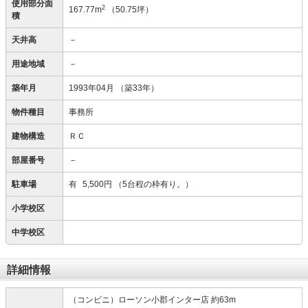
使用部分面
2
167.77m
（50.75坪）
積
天井高
－
用途地域
－
築年月
1993年04月
（築33年）
物件種目
事務所
建物構造
ＲＣ
部屋番号
－
駐車場
有
5,500円
（5台程の枠有り。）
小学校区
中学校区
詳細情報
（コンビニ）ローソン小郡インター店 約63m