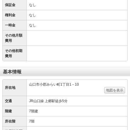
保証金
なし
権利金
なし
一時金
なし
その他月額
費用
その他初期
費用
基本情報
山口市小郡みらい町1丁目1－10
所在地
地図を表示
交通
JR山口線 上郷駅徒歩5分
階建
7階建
所在階
7階