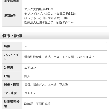
主要採光面
－
アルク大内店 約433m
セブンイレブン山口大内矢田店 約322m
周辺施設
ほっともっと山口大内店 約191m
医療法人社団水生会柴田病院 約651m
特徴・設備
特徴
－
バス・トイ
温水洗浄便座、水洗、バス・トイレ別、バス１坪以上
レ
冷暖房
エアコン
収納
押入
設備・機能
電気、都市ガス、上水道、下水道
TV・通信
ＣＡＴＶ
駐車場/駐輪
駐輪場、平面駐車場
場