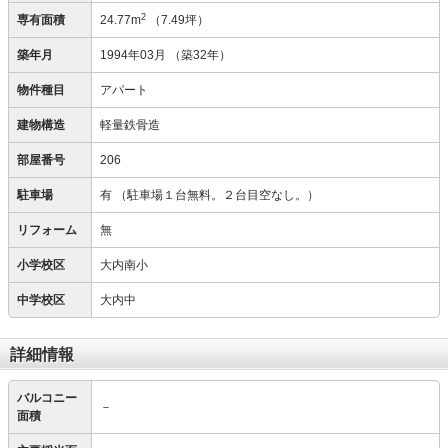
2
専有面積
24.77m
（7.49坪）
築年月
1994年03月
（築32年）
物件種目
アパート
建物構造
軽量鉄骨造
部屋番号
206
駐車場
有
（駐車場１台無料。２台目空なし。）
リフォーム
無
小学校区
大内南小
中学校区
大内中
詳細情報
バルコニー
－
面積