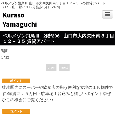
ベルメゾン飛鳥Ⅲ 山口市大内矢田南３丁目１２－３５の賃貸アパート
（1K・山口駅バス12分徒歩5分）[2189]
Kuraso
Yamaguchi
ベルメゾン飛鳥Ⅲ
2階/206
山口市大内矢田南３丁目
１２－３５ 賃貸アパート
1 / 22
prev
next
ポイント
徒歩圏内にスーパーや飲食店の揃う便利な立地の１Ｋ物件で
す♪家賃２．５万円・駐車場１台込みも嬉しいポイント◎ぜ
ひこの機会にご覧ください♪
コメント