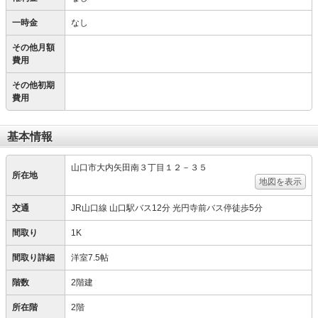
一時金
なし
その他月額
費用
その他初期
費用
基本情報
山口市大内矢田南３丁目１２－３５
所在地
地図を表示
交通
JR山口線 山口駅バス12分 光円寺前バス停徒歩5分
間取り
1K
間取り詳細
洋室7.5帖
階数
2階建
所在階
2階