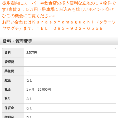
徒歩圏内にスーパーや飲食店の揃う便利な立地の１Ｋ物件で
す♪家賃２．５万円・駐車場１台込みも嬉しいポイント◎ぜ
ひこの機会にご覧ください♪
お問い合わせはＫｕｒａｓｏＹａｍａｇｕｃｈｉ（クラーソ
ヤマグチ）まで。ＴＥＬ ０８３－９０２－６５５９
賃料・管理費等
賃料
2.5万円
管理費
－
共益費
－
敷金
なし
礼金
1ヶ月 25,000円
敷引
なし
保証金
なし
権利金
なし