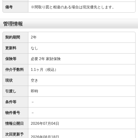
備考
※間取り図と相違のある場合は現況優先とします。
管理情報
契約期間
2年
更新料
なし
保険等
必要
2年 家財保険
仲介手数料
1.1ヶ月（税込）
現状
空き
引渡し
即時
条件等
－
物件番号
－
情報公開日
2026年07月04日
次回更新予
2026年08月18日