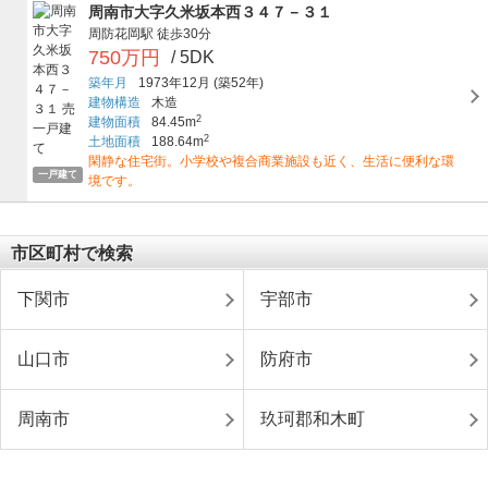
周南市大字久米坂本西３４７－３１
周防花岡駅
徒歩30分
750万円
/ 5DK
築年月
1973年12月
(築52年)
建物構造
木造
2
建物面積
84.45m
2
土地面積
188.64m
閑静な住宅街。小学校や複合商業施設も近く、生活に便利な環
一戸建て
境です。
市区町村で検索
下関市
宇部市
山口市
防府市
周南市
玖珂郡和木町