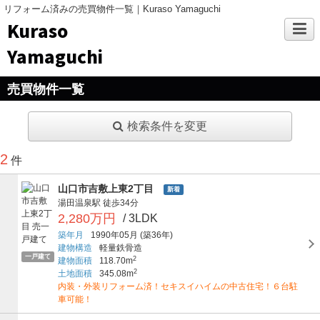
リフォーム済みの売買物件一覧｜Kuraso Yamaguchi
Kuraso
Yamaguchi
売買物件一覧
検索条件を変更
2
件
山口市吉敷上東2丁目
新着
湯田温泉駅
徒歩34分
2,280万円
/ 3LDK
築年月
1990年05月
(築36年)
建物構造
軽量鉄骨造
一戸建て
2
建物面積
118.70m
2
土地面積
345.08m
内装・外装リフォーム済！セキスイハイムの中古住宅！６台駐
車可能！