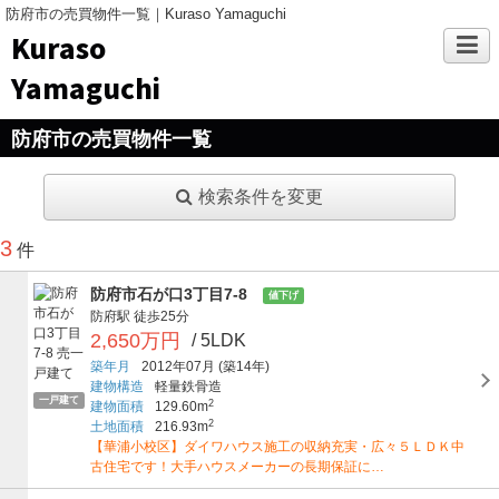
防府市の売買物件一覧｜Kuraso Yamaguchi
Kuraso
Yamaguchi
防府市の売買物件一覧
検索条件を変更
3
件
防府市石が口3丁目7-8
値下げ
防府駅
徒歩25分
2,650万円
/ 5LDK
築年月
2012年07月
(築14年)
建物構造
軽量鉄骨造
一戸建て
2
建物面積
129.60m
2
土地面積
216.93m
【華浦小校区】ダイワハウス施工の収納充実・広々５ＬＤＫ中
古住宅です！大手ハウスメーカーの長期保証に…