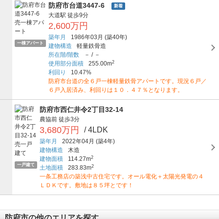
防府市台道3447-6
新着
大道駅
徒歩9分
2,600万円
築年月
1986年03月
(築40年)
一棟アパート
建物構造
軽量鉄骨造
所在階/階数
－
/
－
2
使用部分面積
255.00m
利回り
10.47%
防府市台道の全６戸一棟軽量鉄骨アパートです。現況６戸／
６戸入居済み、利回りは１０．４７％となります。
防府市西仁井令2丁目32-14
農協前
徒歩3分
3,680万円
/ 4LDK
築年月
2022年04月
(築4年)
建物構造
木造
2
建物面積
114.27m
一戸建て
2
土地面積
283.83m
一条工務店の築浅中古住宅です。オール電化＋太陽光発電の４
ＬＤＫです。敷地は８５坪とです！
防府市の他のエリアを探す