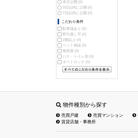
本日公開
(0)
3日以内に公開
(0)
7日以内に公開
(0)
こだわり条件
駐車場あり
(0)
即引渡し可
(0)
2階以上
(0)
ペット相談
(0)
角部屋
(0)
バス・トイレ別
(0)
オートロック
(0)
すべてのこだわり条件を見る
物件種別から探す
売買戸建
売買マンション
賃貸店舗・事務所