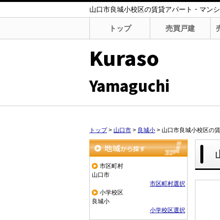
山口市良城小校区の賃貸アパート・マンション・貸
トップ
売買戸建
Kuraso
Yamaguchi
トップ
>
山口市
>
良城小
>
山口市良城小校区の
地域から探す
市区町村
山口市
市区町村選択
小学校区
良城小
小学校区選択