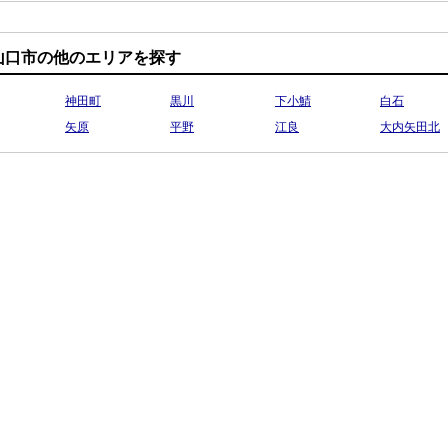
山口市の他のエリアを探す
神田町
黒川
下小鯖
白石
矢原
平野
江良
大内矢田北