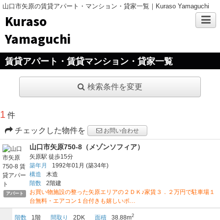
山口市矢原の賃貸アパート・マンション・貸家一覧｜Kuraso Yamaguchi
Kuraso
Yamaguchi
賃貸アパート・賃貸マンション・貸家一覧
検索条件を変更
1
件
チェックした物件を
お問い合わせ
山口市矢原750-8（メゾンソフィア）
矢原駅
徒歩15分
築年月
1992年01月
(築34年)
構造
木造
階数
2階建
お買い物施設の整った矢原エリアの２ＤＫ♪家賃３．２万円で駐車場１
アパート
台無料・エアコン１台付きも嬉しいポ…
2
階数
1階
間取り
2DK
面積
38.88m