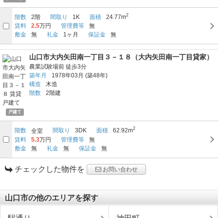
2
階数
2階
間取り
1K
面積
24.77m
賃料
2.5
万円
管理費等
無
敷金
無
礼金
1ヶ月
保証金
無
山口市大内矢田南一丁目３－１８（大内矢田南一丁目貸家）
農業試験場前
徒歩3分
築年月
1978年03月
(築48年)
構造
木造
階数
2階建
戸建て
2
階数
間取り
3DK
面積
62.92m
全室
賃料
5.3
万円
管理費等
無
敷金
無
礼金
無
保証金
無
チェックした物件を
お問い合わせ
山口市の他のエリアを探す