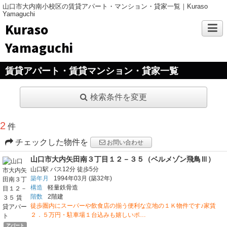
山口市大内南小校区の賃貸アパート・マンション・貸家一覧｜Kuraso
Yamaguchi
Kuraso
Yamaguchi
賃貸アパート・賃貸マンション・貸家一覧
検索条件を変更
2
件
チェックした物件を
お問い合わせ
山口市大内矢田南３丁目１２－３５（ベルメゾン飛鳥Ⅲ）
山口駅
バス12分
徒歩5分
築年月
1994年03月
(築32年)
構造
軽量鉄骨造
階数
2階建
徒歩圏内にスーパーや飲食店の揃う便利な立地の１Ｋ物件です♪家賃
２．５万円・駐車場１台込みも嬉しいポ…
アパート