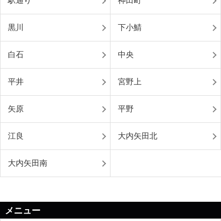
駅通り
神田町
黒川
下小鯖
白石
中央
平井
宮野上
矢原
平野
江良
大内矢田北
大内矢田南
メニュー