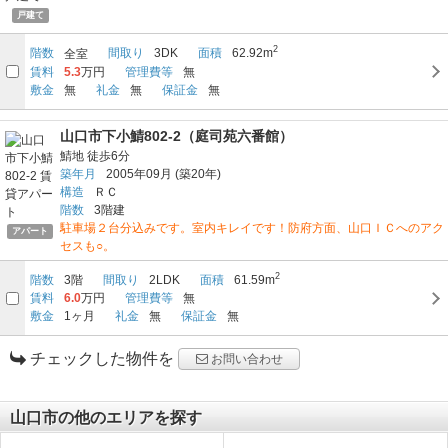
戸建て
2
階数
間取り
3DK
面積
62.92m
全室
賃料
5.3
万円
管理費等
無
敷金
無
礼金
無
保証金
無
山口市下小鯖802-2（庭司苑六番館）
鯖地
徒歩6分
築年月
2005年09月
(築20年)
構造
ＲＣ
階数
3階建
駐車場２台分込みです。室内キレイです！防府方面、山口ＩＣへのアク
アパート
セスも○。
2
階数
3階
間取り
2LDK
面積
61.59m
賃料
6.0
万円
管理費等
無
敷金
1ヶ月
礼金
無
保証金
無
チェックした物件を
お問い合わせ
山口市の他のエリアを探す