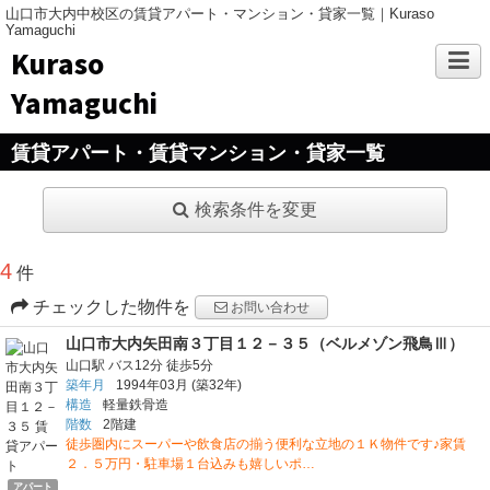
山口市大内中校区の賃貸アパート・マンション・貸家一覧｜Kuraso
Yamaguchi
Kuraso
Yamaguchi
賃貸アパート・賃貸マンション・貸家一覧
検索条件を変更
4
件
チェックした物件を
お問い合わせ
山口市大内矢田南３丁目１２－３５（ベルメゾン飛鳥Ⅲ）
山口駅
バス12分
徒歩5分
築年月
1994年03月
(築32年)
構造
軽量鉄骨造
階数
2階建
徒歩圏内にスーパーや飲食店の揃う便利な立地の１Ｋ物件です♪家賃
２．５万円・駐車場１台込みも嬉しいポ…
アパート