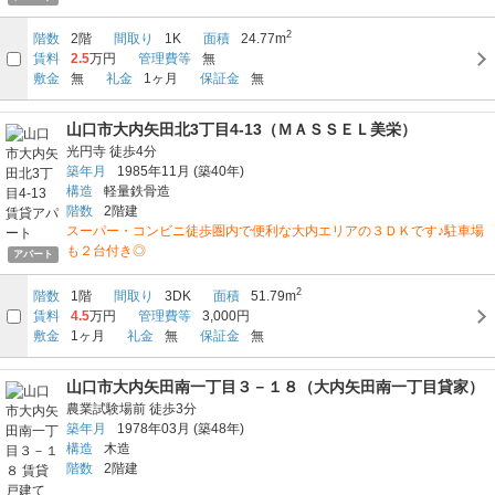
2
階数
2階
間取り
1K
面積
24.77m
賃料
2.5
万円
管理費等
無
敷金
無
礼金
1ヶ月
保証金
無
山口市大内矢田北3丁目4-13（ＭＡＳＳＥＬ美栄）
光円寺
徒歩4分
築年月
1985年11月
(築40年)
構造
軽量鉄骨造
階数
2階建
スーパー・コンビニ徒歩圏内で便利な大内エリアの３ＤＫです♪駐車場
も２台付き◎
アパート
2
階数
1階
間取り
3DK
面積
51.79m
賃料
4.5
万円
管理費等
3,000円
敷金
1ヶ月
礼金
無
保証金
無
山口市大内矢田南一丁目３－１８（大内矢田南一丁目貸家）
農業試験場前
徒歩3分
築年月
1978年03月
(築48年)
構造
木造
階数
2階建