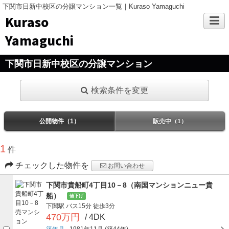
下関市日新中校区の分譲マンション一覧｜Kuraso Yamaguchi
Kuraso
Yamaguchi
下関市日新中校区の分譲マンション
検索条件を変更
公開物件（1）
販売中（1）
1
件
チェックした物件を
お問い合わせ
下関市貴船町4丁目10－8（南国マンションニュー貴
船）
値下げ
下関駅
バス15分
徒歩3分
470万円
/ 4DK
築年月
1981年11月
(築44年)