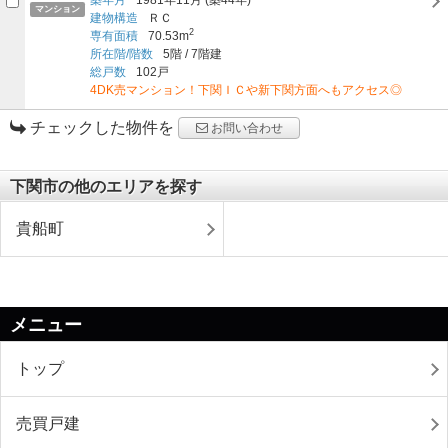
マンション
建物構造
ＲＣ
2
専有面積
70.53m
所在階/階数
5階
/
7階建
総戸数
102戸
4DK売マンション！下関ＩＣや新下関方面へもアクセス◎
チェックした物件を
お問い合わせ
下関市の他のエリアを探す
貴船町
メニュー
トップ
売買戸建