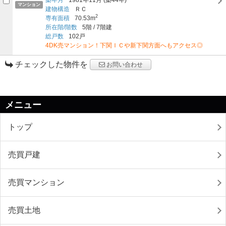
マンション
建物構造
ＲＣ
2
専有面積
70.53m
所在階/階数
5階
/
7階建
総戸数
102戸
4DK売マンション！下関ＩＣや新下関方面へもアクセス◎
チェックした物件を
お問い合わせ
メニュー
トップ
売買戸建
売買マンション
売買土地