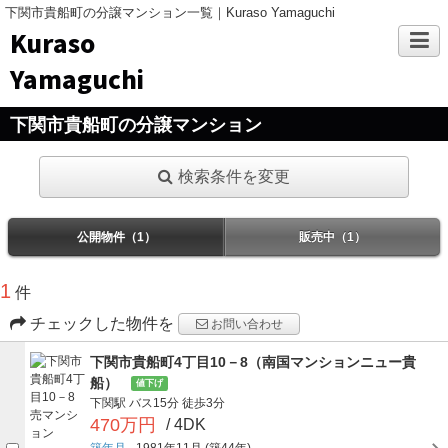
下関市貴船町の分譲マンション一覧｜Kuraso Yamaguchi
Kuraso
Yamaguchi
下関市貴船町の分譲マンション
検索条件を変更
公開物件（1）
販売中（1）
1
件
チェックした物件を
お問い合わせ
下関市貴船町4丁目10－8（南国マンションニュー貴
船）
値下げ
下関駅
バス15分
徒歩3分
470万円
/ 4DK
築年月
1981年11月
(築44年)