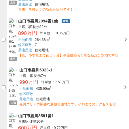
土地
最適用途
住宅用地
嘉川小学校近くの新規分譲地です！
山口市嘉川2094番1他
新着
上嘉川駅
徒歩11分
890万円
坪単価：10.35万円
2
土地面積
284.38m
総区画数
7
最適用途
住宅用地
【嘉川小学校まで徒歩３分】平屋建築も可能な新規分譲地です◎
土地
山口市嘉川5323-1
上嘉川駅
徒歩7分
990万円
坪単価：7.51万円
2
土地面積
435.90m
総区画数
最適用途
住宅用地
土地
嘉川エリアの閑静な新規分譲地です。小郡までのアクセスも◎
山口市嘉川3591番1
嘉川駅
徒歩10分
600万円
坪単価：9.72万円