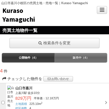
山口市嘉川小校区の売買土地・売地一覧｜Kuraso Yamaguchi
Kuraso
Yamaguchi
売買土地物件一覧
検索条件を変更
公開物件（4）
販売中（4）
4
件
チェックした物件を
お問い合わせ
山口市嘉川
上嘉川駅
徒歩10分
829万円
坪単価：12.18万円
2
土地面積
225.10m
総区画数
4