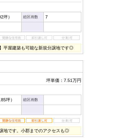
02坪）
7
総区画数
】平屋建築も可能な新規分譲地です◎
坪単価：7.51万円
.85坪）
総区画数
譲地です。小郡までのアクセスも◎