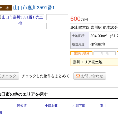
山口市嘉川3591番1
土地
600
万円
JR山陽本線 嘉川駅
徒歩10分
2
204.00m
（61.
土地面積
住宅用地
最適用途
嘉川エリア売土地
てチェック
チェックした物件をまとめて
お問い合わせ
山口市の他のエリアを探す
阿知須
小郡上郷
小郡下郷
嘉川
田