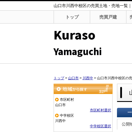
山口市川西中校区の売買土地・売地一覧｜Kuras
トップ
売買戸建
Kuraso
Yamaguchi
トップ
>
山口市
>
川西中
>
山口市川西中校区の
地域から探す
市区町村
山口市
市区町村選択
中学校区
一覧で
川西中
公開
中学校区選択