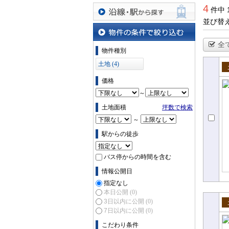
4
件中 
並び替
沿線・駅から探す
全
物件の条件で絞り込む
物件種別
土地 (4)
売
価格
～
土地面積
坪数で検索
～
駅からの徒歩
バス停からの時間を含む
情報公開日
指定なし
本日公開
(0)
3日以内に公開
(0)
7日以内に公開
(0)
売
こだわり条件