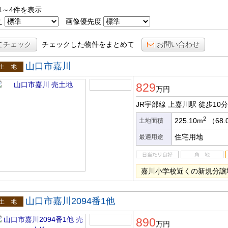
1～4件を表示
え
画像優先度
てチェック
チェックした物件をまとめて
お問い合わせ
山口市嘉川
土地
829
万円
JR宇部線 上嘉川駅
徒歩10分
2
225.10m
（68.
土地面積
住宅用地
最適用途
嘉川小学校近くの新規分譲
山口市嘉川2094番1他
土地
890
万円