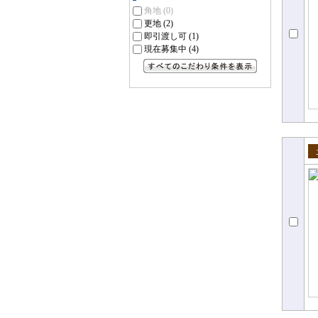
角地
(0)
更地
(2)
即引渡し可
(1)
現在募集中
(4)
すべてのこだわり条件を見る
売