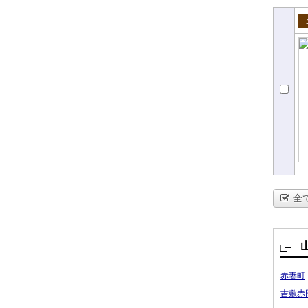
売
全
赤妻町
吉敷赤