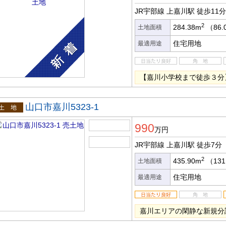
JR宇部線 上嘉川駅
徒歩11分
2
284.38m
（86.
土地面積
住宅用地
最適用途
【嘉川小学校まで徒歩３分
山口市嘉川5323-1
土地
990
万円
JR宇部線 上嘉川駅
徒歩7分
2
435.90m
（131
土地面積
住宅用地
最適用途
嘉川エリアの閑静な新規分