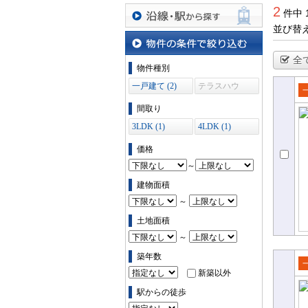
2
件中 
並び替
沿線・駅から探す
全
物件の条件で絞り込む
物件種別
一戸建て (2)
テラスハウ
ス (0)
売
間取り
て
3LDK (1)
4LDK (1)
価格
～
建物面積
～
土地面積
～
築年数
新築以外
売
て
駅からの徒歩