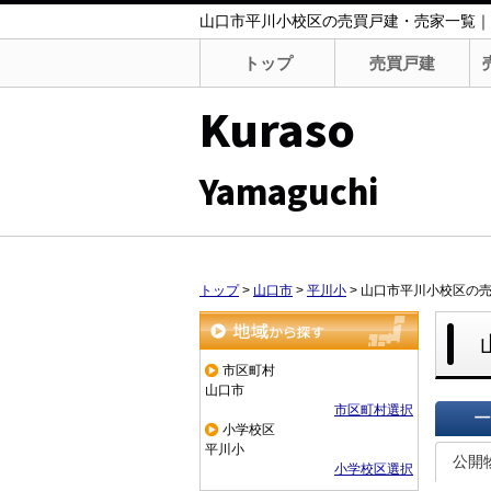
山口市平川小校区の売買戸建・売家一覧｜Kuras
トップ
売買戸建
Kuraso
Yamaguchi
トップ
>
山口市
>
平川小
>
山口市平川小校区の
地域から探す
市区町村
山口市
市区町村選択
小学校区
一覧で
平川小
公開
小学校区選択