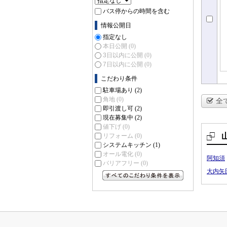
バス停からの時間を含む
情報公開日
指定なし
本日公開
(0)
3日以内に公開
(0)
7日以内に公開
(0)
こだわり条件
駐車場あり
(2)
角地
(0)
全
即引渡し可
(2)
現在募集中
(2)
値下げ
(0)
リフォーム
(0)
システムキッチン
(1)
オール電化
(0)
阿知須
バリアフリー
(0)
大内矢
すべてのこだわり条件を見る