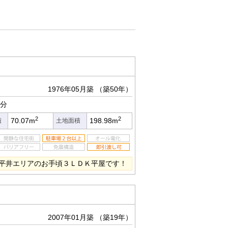
1976年05月築
（築50年）
5分
2
2
70.07m
198.98m
積
土地面積
平井エリアのお手頃３ＬＤＫ平屋です！
2007年01月築
（築19年）