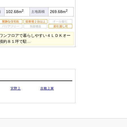
2
2
102.68m
269.68m
積
土地面積
ワンフロアで暮らしやすい４ＬＤＫオー
積約８１坪で駐…
宮野上
吉敷上東