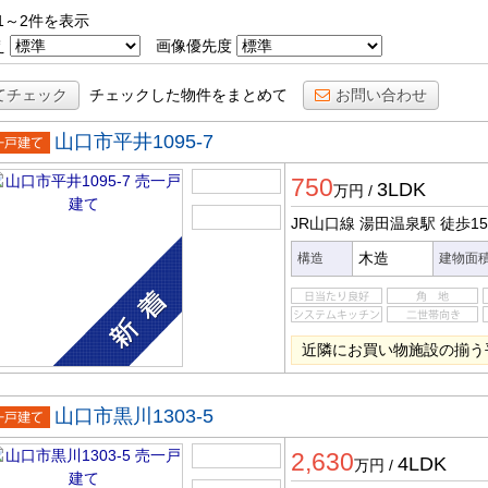
1～2件を表示
え
画像優先度
てチェック
チェックした物件をまとめて
お問い合わせ
山口市平井1095-7
一戸建
750
3LDK
万円
/
JR山口線 湯田温泉駅
徒歩1
木造
構造
建物面
近隣にお買い物施設の揃う
山口市黒川1303-5
一戸建
2,630
4LDK
万円
/