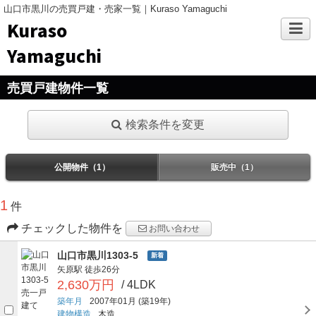
山口市黒川の売買戸建・売家一覧｜Kuraso Yamaguchi
Kuraso
Yamaguchi
売買戸建物件一覧
検索条件を変更
公開物件（1）
販売中（1）
1
件
チェックした物件を
お問い合わせ
山口市黒川1303-5
新着
矢原駅
徒歩26分
2,630万円
/ 4LDK
築年月
2007年01月
(築19年)
建物構造
木造