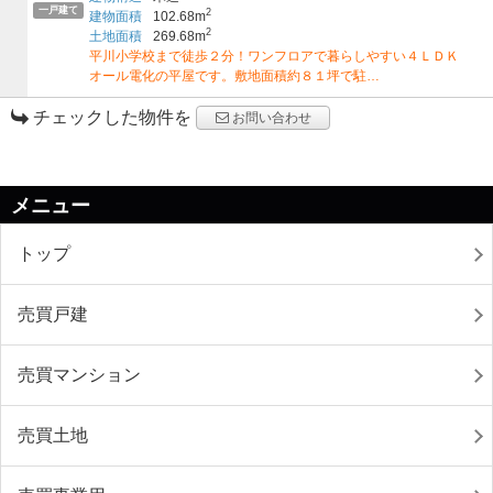
一戸建て
2
建物面積
102.68m
2
土地面積
269.68m
平川小学校まで徒歩２分！ワンフロアで暮らしやすい４ＬＤＫ
オール電化の平屋です。敷地面積約８１坪で駐…
チェックした物件を
お問い合わせ
メニュー
トップ
売買戸建
売買マンション
売買土地