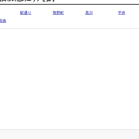
駅通り
熊野町
黒川
平井
田南