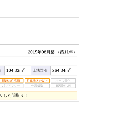
2015年08月築
（築11年）
2
2
104.33m
264.34m
積
土地面積
リした間取り！