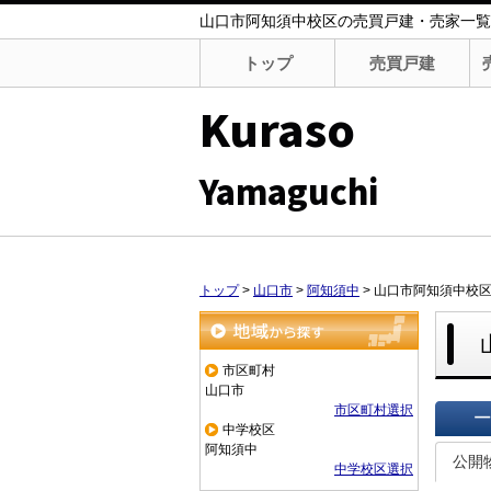
山口市阿知須中校区の売買戸建・売家一覧｜Kura
トップ
売買戸建
Kuraso
Yamaguchi
トップ
>
山口市
>
阿知須中
>
山口市阿知須中校
地域から探す
市区町村
山口市
市区町村選択
中学校区
一覧で
阿知須中
公開
中学校区選択