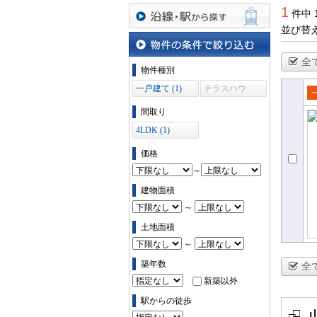
1
件中 
並び替
沿線・駅から探す
全
物件の条件で絞り込む
物件種別
一戸建て (1)
テラスハウ
ス (0)
売
間取り
て
4LDK (1)
価格
～
建物面積
～
土地面積
～
築年数
全
新築以外
駅からの徒歩