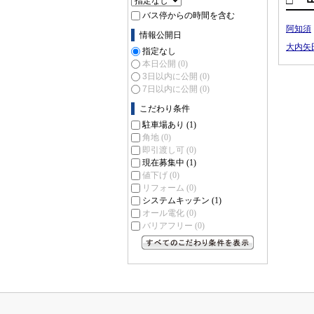
バス停からの時間を含む
阿知須
情報公開日
大内矢
指定なし
本日公開
(0)
3日以内に公開
(0)
7日以内に公開
(0)
こだわり条件
駐車場あり
(1)
角地
(0)
即引渡し可
(0)
現在募集中
(1)
値下げ
(0)
リフォーム
(0)
システムキッチン
(1)
オール電化
(0)
バリアフリー
(0)
すべてのこだわり条件を見る