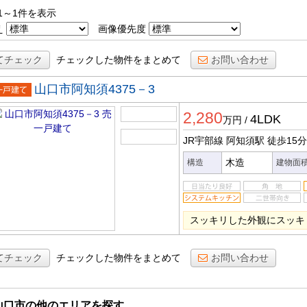
1～1件を表示
え
画像優先度
てチェック
チェックした物件をまとめて
お問い合わせ
山口市阿知須4375－3
一戸建
2,280
4LDK
万円
/
JR宇部線 阿知須駅
徒歩15分
木造
構造
建物面
スッキリした外観にスッキ
てチェック
チェックした物件をまとめて
お問い合わせ
山口市の他のエリアを探す