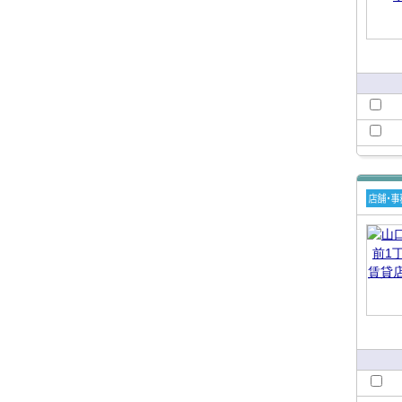
賃貸
舗・
所