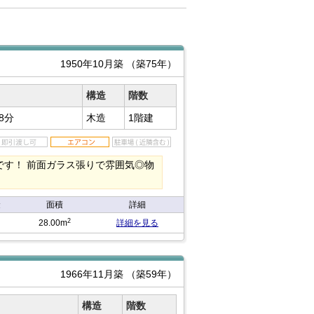
1950年10月築
（築75年）
構造
階数
8分
木造
1階建
す！ 前面ガラス張りで雰囲気◎物
金
面積
詳細
2
28.00m
詳細を見る
1966年11月築
（築59年）
構造
階数