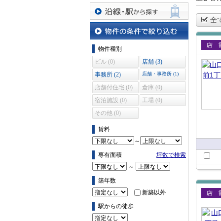
全
沿線・駅から探す
物件の条件で絞り込む
物件種別
賃貸
ビル (0)
店舗 (3)
事務所 (2)
店舗・事務所 (1)
店舗付住宅 (0)
倉庫 (0)
宿泊施設 (0)
工場 (0)
その他 (0)
賃料
～
専有面積
坪数で検索
～
築年数
新築以外
賃貸
駅からの徒歩