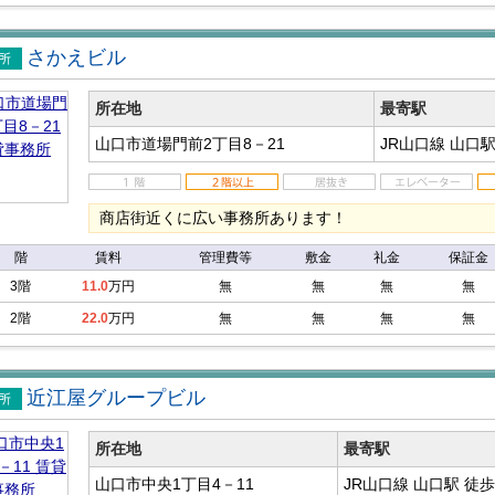
さかえビル
事務
所在地
最寄駅
山口市道場門前2丁目8－21
JR山口線 山口
商店街近くに広い事務所あります！
階
賃料
管理費等
敷金
礼金
保証金
3階
11.0
万円
無
無
無
無
2階
22.0
万円
無
無
無
無
近江屋グループビル
事務
所在地
最寄駅
山口市中央1丁目4－11
JR山口線 山口駅
徒歩