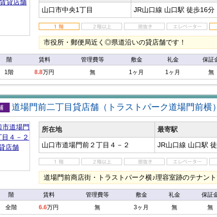
山口市中央1丁目
JR山口線 山口駅
徒歩16分
市役所・郵便局近く◎県道沿いの貸店舗です！
階
賃料
管理費等
敷金
礼金
保証
1階
8.8
万円
無
1ヶ月
1ヶ月
無
道場門前二丁目貸店舗（トラストパーク道場門前横
店舗
所在地
最寄駅
山口市道場門前２丁目４－２
JR山口線 山口駅
徒
道場門前商店街・トラストパーク横♪理容室跡のテナント
階
賃料
管理費等
敷金
礼金
保証
全階
6.6
万円
無
3ヶ月
無
無