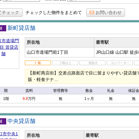
てチェック
チェックした物件をまとめて
お問い合わせ
新町貸店舗
店舗
所在地
最寄駅
山口市道場門前1丁目
JR山口線 山口駅
徒歩
【新町商店街】交差点路面店で目に留まりやすい貸店舗で
販・軽食テナ…
階
賃料
管理費等
敷金
礼金
保証
1階
9.9
万円
無
1ヶ月
無
無
中央貸店舗
店舗
所在地
最寄駅