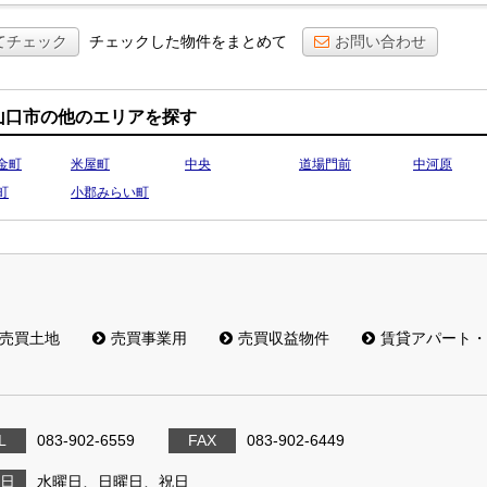
てチェック
チェックした物件をまとめて
お問い合わせ
山口市の他のエリアを探す
金町
米屋町
中央
道場門前
中河原
町
小郡みらい町
売買土地
売買事業用
売買収益物件
賃貸アパート・
L
083-902-6559
FAX
083-902-6449
日
水曜日、日曜日、祝日