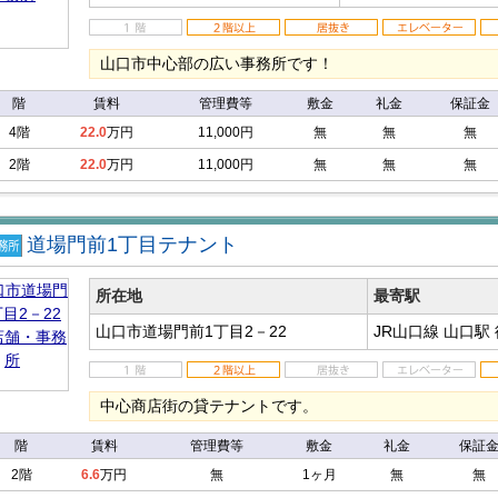
山口市中心部の広い事務所です！
階
賃料
管理費等
敷金
礼金
保証金
4階
22.0
万円
11,000円
無
無
無
2階
22.0
万円
11,000円
無
無
無
道場門前1丁目テナント
店
事務
所在地
最寄駅
山口市道場門前1丁目2－22
JR山口線 山口駅
中心商店街の貸テナントです。
階
賃料
管理費等
敷金
礼金
保証
2階
6.6
万円
無
1ヶ月
無
無