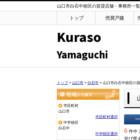
山口市白石中校区の賃貸店舗・事務所一覧｜Kura
トップ
売買戸建
Kuraso
Yamaguchi
トップ
>
山口市
>
白石中
>
山口市白石中校区の
地域から探す
市区町村
山口市
市区町村選択
中学校区
一覧で
白石中
6
件中 
中学校区選択
並び替