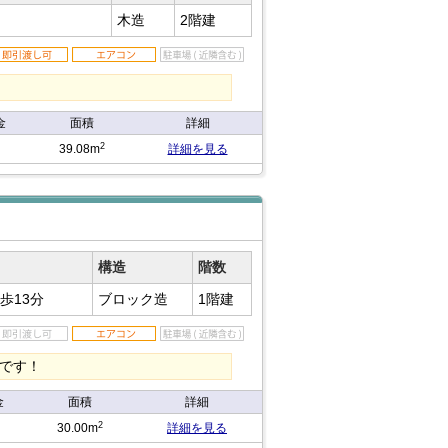
木造
2階建
金
面積
詳細
2
39.08m
詳細を見る
）
構造
階数
歩13分
ブロック造
1階建
です！
金
面積
詳細
2
30.00m
詳細を見る