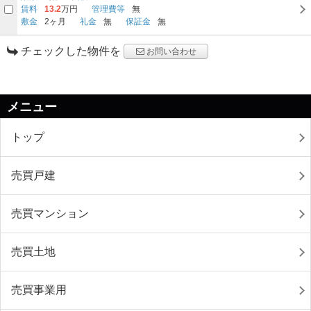
賃料
13.2
万円
管理費等
無
敷金
2ヶ月
礼金
無
保証金
無
チェックした物件を
お問い合わせ
メニュー
トップ
売買戸建
売買マンション
売買土地
売買事業用