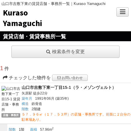
山口市吉敷下東の賃貸店舗・事務所一覧｜Kuraso Yamaguchi
Kuraso
Yamaguchi
賃貸店舗・賃貸事務所一覧
検索条件を変更
1
件
チェックした物件を
お問い合わせ
山口市吉敷下東一丁目15-1（ラ・メゾンヴェルト）
矢原駅
徒歩22分
築年月
1991年06月
(築35年)
構造
鉄骨造
階数
2階建
５７．９６㎡（１７．５３坪）の店舗・事務所です。前面に２台分の
店舗・事務所
駐車場あり。
2
階数
1階
面積
57.96m