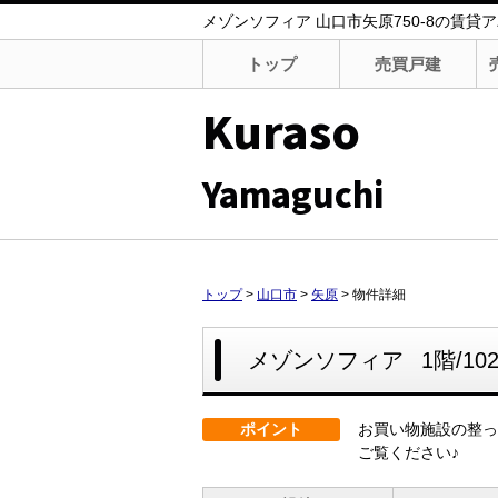
メゾンソフィア 山口市矢原750-8の賃貸アパ
トップ
売買戸建
Kuraso
Yamaguchi
トップ
>
山口市
>
矢原
>
物件詳細
メゾンソフィア
1階/10
ポイント
お買い物施設の整っ
ご覧ください♪