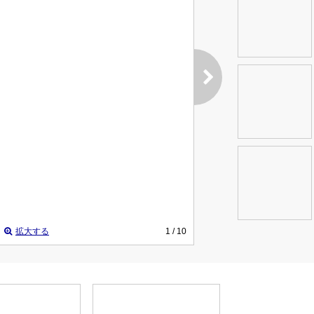
拡大する
1
/ 10