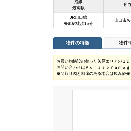
沿線
所
最寄駅
JR山口線
山口市矢原
矢原駅徒歩15分
物件の特徴
物件
お買い物施設の整った矢原エリアの２Ｄ
お問い合わせはＫｕｒａｓｏＹａｍａｇ
※間取り図と相違のある場合は現況優先