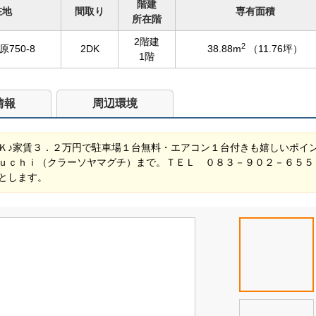
階建
在地
間取り
専有面積
所在階
2階建
2
750-8
2DK
38.88m
（11.76坪）
1階
情報
周辺環境
Ｋ♪家賃３．２万円で駐車場１台無料・エアコン１台付きも嬉しいポイ
ｕｃｈｉ（クラーソヤマグチ）まで。ＴＥＬ ０８３－９０２－６５５
とします。