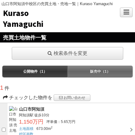
山口市阿知須中校区の売買土地・売地一覧｜Kuraso Yamaguchi
Kuraso
Yamaguchi
売買土地物件一覧
検索条件を変更
公開物件（1）
販売中（1）
1
件
チェックした物件を
お問い合わせ
山口市阿知須
阿知須駅
徒歩10分
1,150万円
坪単価：5.65万円
2
土地面積
673.00m
総区画数