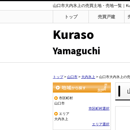
山口市大内氷上の売買土地・売地一覧｜Kuraso
トップ
売買戸建
Kuraso
Yamaguchi
トップ
>
山口市
>
大内氷上
>
山口市大内氷上の
地域から探す
市区町村
山口市
市区町村選択
エリア
大内氷上
エリア選択