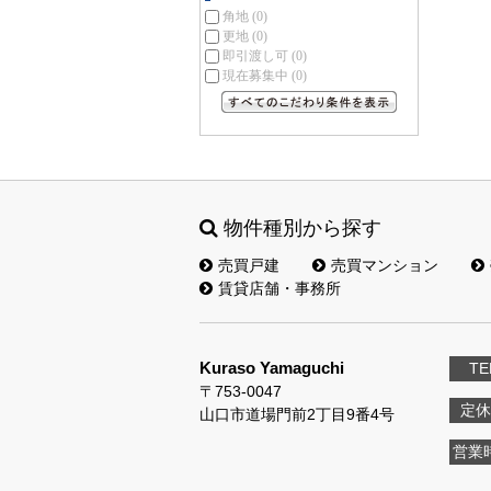
角地
(0)
更地
(0)
即引渡し可
(0)
現在募集中
(0)
すべてのこだわり条件を見る
物件種別から探す
売買戸建
売買マンション
賃貸店舗・事務所
Kuraso Yamaguchi
TE
〒753-0047
定休
山口市道場門前2丁目9番4号
営業