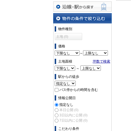
沿線・駅から探す
物件の条件で絞り込む
物件種別
土地 (0)
価格
～
土地面積
坪数で検索
～
駅からの徒歩
バス停からの時間を含む
情報公開日
指定なし
本日公開
(0)
3日以内に公開
(0)
7日以内に公開
(0)
こだわり条件