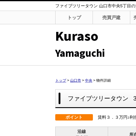
ファイブツリータウン 山口市中央5丁目の賃
トップ
売買戸建
Kuraso
Yamaguchi
トップ
>
山口市
>
中央
>
物件詳細
ファイブツリータウン
ポイント
賃料３．３万円♪利
沿線
所