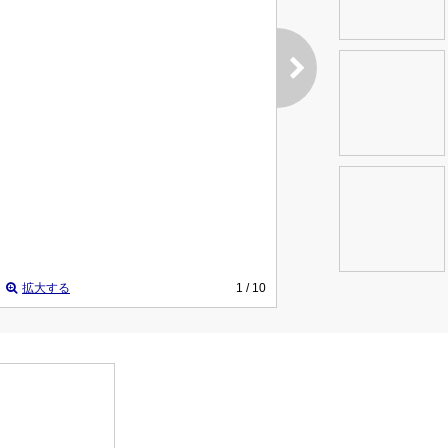
拡大する
1
/ 10