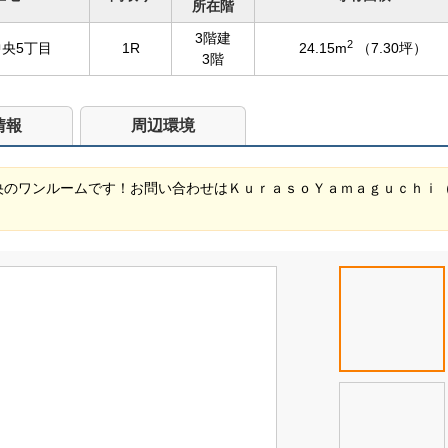
所在階
3階建
2
央5丁目
1R
24.15m
（7.30坪）
3階
情報
周辺環境
央のワンルームです！お問い合わせはＫｕｒａｓｏＹａｍａｇｕｃｈｉ