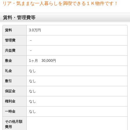
リア・気ままな一人暮らしを満喫できる１Ｋ物件です！
賃料・管理費等
賃料
3.0万円
管理費
－
共益費
－
敷金
1ヶ月 30,000円
礼金
なし
敷引
なし
保証金
なし
権利金
なし
一時金
なし
その他月額
費用