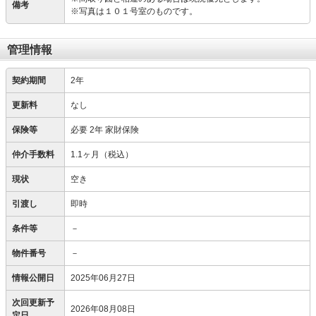
備考
※写真は１０１号室のものです。
管理情報
契約期間
2年
更新料
なし
保険等
必要
2年 家財保険
仲介手数料
1.1ヶ月（税込）
現状
空き
引渡し
即時
条件等
－
物件番号
－
情報公開日
2025年06月27日
次回更新予
2026年08月08日
定日