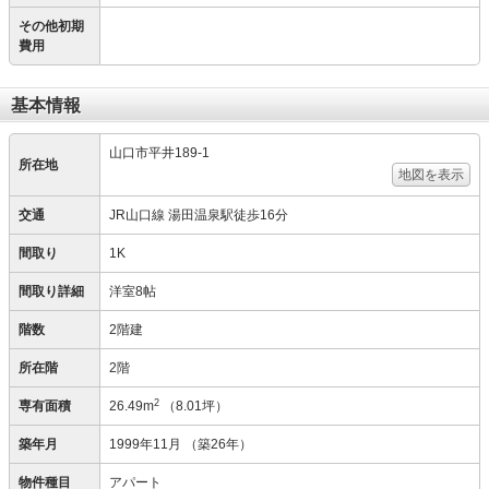
その他初期
費用
基本情報
山口市平井189-1
所在地
地図を表示
交通
JR山口線 湯田温泉駅徒歩16分
間取り
1K
間取り詳細
洋室8帖
階数
2階建
所在階
2階
2
専有面積
26.49m
（8.01坪）
築年月
1999年11月
（築26年）
物件種目
アパート