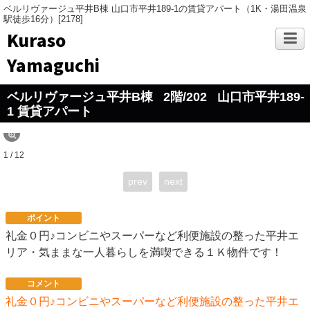
ベルリヴァージュ平井B棟 山口市平井189-1の賃貸アパート（1K・湯田温泉
駅徒歩16分）[2178]
Kuraso
Yamaguchi
ベルリヴァージュ平井B棟
2階/202
山口市平井189-
1 賃貸アパート
1 / 12
prev
next
ポイント
礼金０円♪コンビニやスーパーなど利便施設の整った平井エ
リア・気ままな一人暮らしを満喫できる１Ｋ物件です！
コメント
礼金０円♪コンビニやスーパーなど利便施設の整った平井エ