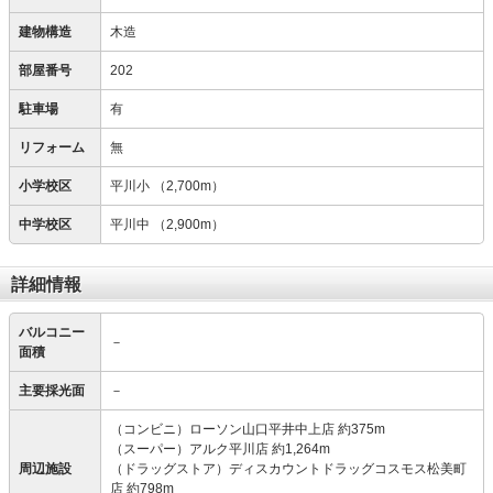
建物構造
木造
部屋番号
202
駐車場
有
リフォーム
無
小学校区
平川小
（2,700m）
中学校区
平川中
（2,900m）
詳細情報
バルコニー
－
面積
主要採光面
－
（コンビニ）ローソン山口平井中上店 約375m
（スーパー）アルク平川店 約1,264m
周辺施設
（ドラッグストア）ディスカウントドラッグコスモス松美町
店 約798m