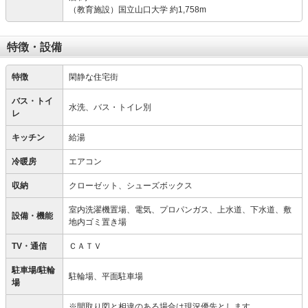
（教育施設）国立山口大学 約1,758m
特徴・設備
特徴
閑静な住宅街
バス・トイ
水洗、バス・トイレ別
レ
キッチン
給湯
冷暖房
エアコン
収納
クローゼット、シューズボックス
室内洗濯機置場、電気、プロパンガス、上水道、下水道、敷
設備・機能
地内ゴミ置き場
TV・通信
ＣＡＴＶ
駐車場/駐輪
駐輪場、平面駐車場
場
※間取り図と相違のある場合は現況優先とします。