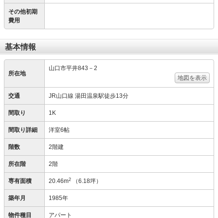
その他初期
費用
基本情報
山口市平井843－2
所在地
地図を表示
交通
JR山口線 湯田温泉駅徒歩13分
間取り
1K
間取り詳細
洋室6帖
階数
2階建
所在階
2階
2
専有面積
20.46m
（6.18坪）
築年月
1985年
物件種目
アパート