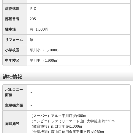
建物構造
ＲＣ
部屋番号
205
駐車場
有
1,000円
リフォーム
無
小学校区
平川小
（1,700m）
中学校区
平川中
（1,900m）
詳細情報
バルコニー
－
面積
主要採光面
－
（スーパー）アルク平川店 約400m
（コンビニ）ファミリーマート山口大学前店 約550m
周辺施設
（教育施設）山口大学 約1,000m
（金融機関）萩山口信用金庫平川支店 約260m