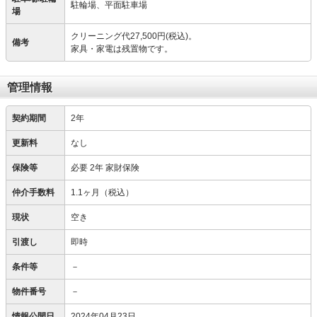
駐輪場、平面駐車場
場
クリーニング代27,500円(税込)。
備考
家具・家電は残置物です。
管理情報
契約期間
2年
更新料
なし
保険等
必要
2年 家財保険
仲介手数料
1.1ヶ月（税込）
現状
空き
引渡し
即時
条件等
－
物件番号
－
情報公開日
2024年04月23日