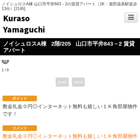
ノイシュロスA棟 山口市平井843－2の賃貸アパート（1K・湯田温泉駅徒歩
13分）[2145]
Kuraso
Yamaguchi
ノイシュロスA棟
2階/205
山口市平井843－2 賃貸
アパート
1 / 9
prev
next
ポイント
敷金礼金０円◎インターネット無料も嬉しい１Ｋ角部屋物件
です！
コメント
敷金礼金０円◎インターネット無料も嬉しい１Ｋ角部屋物件