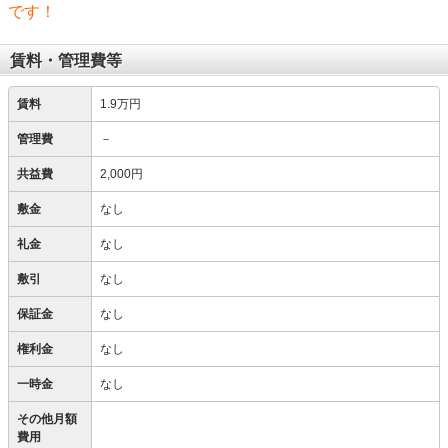
です！
賃料・管理費等
賃料
1.9万円
管理費
－
共益費
2,000円
敷金
なし
礼金
なし
敷引
なし
保証金
なし
権利金
なし
一時金
なし
その他月額
費用