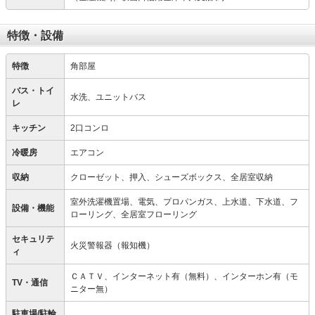
特徴・設備
特徴
角部屋
バス・トイ
水洗、ユニットバス
レ
キッチン
2口コンロ
冷暖房
エアコン
収納
クローゼット、押入、シューズボックス、全居室収納
室外洗濯機置場、電気、プロパンガス、上水道、下水道、フ
設備・機能
ローリング、全居室フローリング
セキュリテ
火災警報器（報知機）
ィ
ＣＡＴＶ、インターネット有（無料）、インターホン有（モ
TV・通信
ニター無）
駐車場/駐輪