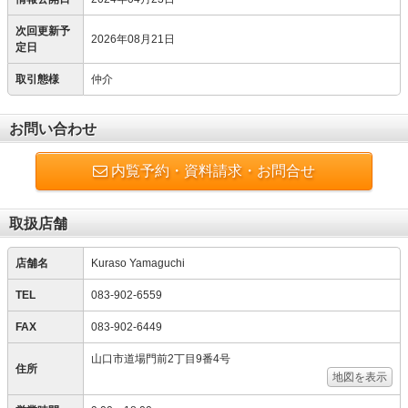
次回更新予
2026年08月21日
定日
取引態様
仲介
お問い合わせ
内覧予約・資料請求・お問合せ
取扱店舗
店舗名
Kuraso Yamaguchi
TEL
083-902-6559
FAX
083-902-6449
山口市道場門前2丁目9番4号
住所
地図を表示