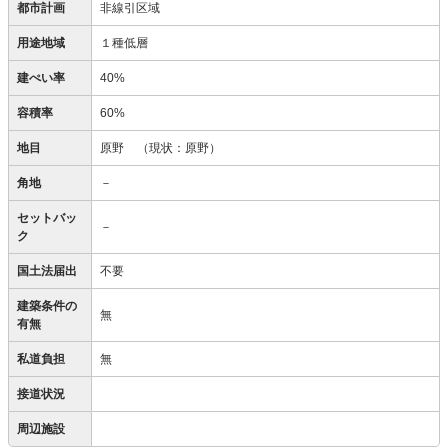
都市計画
非線引区域
用途地域
１種低層
建ぺい率
40%
容積率
60%
地目
原野
（現状：原野）
角地
－
セットバッ
－
ク
国土法届出
不要
建築条件の
無
有無
私道負担
無
接道状況
周辺施設