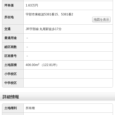
坪単価
1.63万円
宇部市東岐波5381番15、5381番2
所在地
地図を表示
交通
JR宇部線 丸尾駅徒歩17分
最適用途
－
総区画数
－
区画番号
－
2
土地面積
406.00m
（122.81坪）
小学校区
中学校区
詳細情報
土地権利
所有権