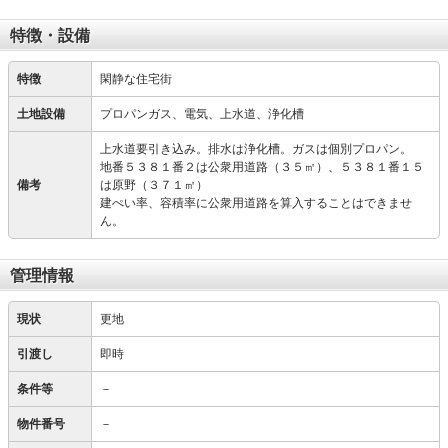
特徴・設備
特徴
閑静な住宅街
土地設備
プロパンガス、電気、上水道、浄化槽
上水道要引き込み。排水は浄化槽。ガスは個別プロパン。
地番５３８１番２は公衆用道路（３５㎡）、５３８１番１５
備考
は原野（３７１㎡）
建ぺい率、容積率に公衆用道路を算入することはできませ
ん。
管理情報
現状
更地
引渡し
即時
条件等
－
物件番号
－