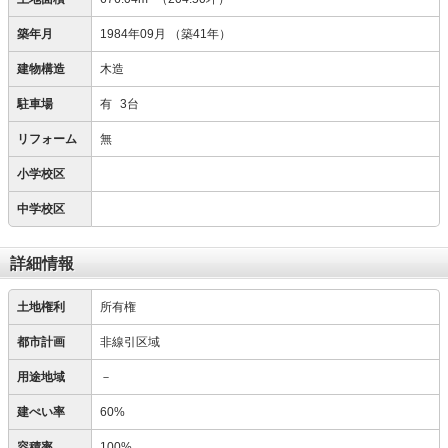
築年月
1984年09月
（築41年）
建物構造
木造
駐車場
有
3台
リフォーム
無
小学校区
中学校区
詳細情報
土地権利
所有権
都市計画
非線引区域
用途地域
－
建ぺい率
60%
容積率
100%