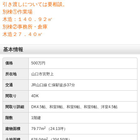
引き渡しについては要相談。
別棟①作業場
木造：１４０．９２㎡
別棟②事務所・倉庫
木造２７．４０㎡
基本情報
価格
500万円
所在地
山口市宮野上
交通
JR山口線 仁保駅徒歩37分
間取り
4DK
間取り詳細
DK4.5帖、和室8帖、和室6帖、和室6帖、洋室4.5帖
階数
1階建
2
建物面積
79.77m
（24.13坪）
2
土地面積
676.04m
（204.50坪）