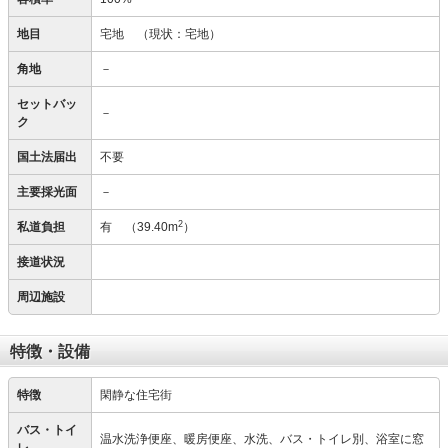
地目
宅地
（現状：宅地）
角地
－
セットバッ
－
ク
国土法届出
不要
主要採光面
－
2
私道負担
有
（39.40m
）
接道状況
周辺施設
特徴・設備
特徴
閑静な住宅街
バス・トイ
温水洗浄便座、暖房便座、水洗、バス・トイレ別、浴室に窓