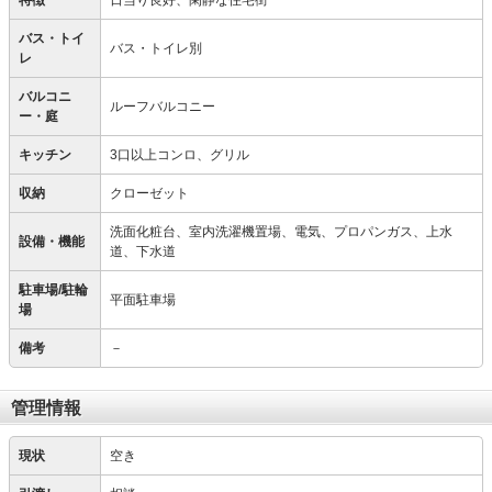
特徴
日当り良好、閑静な住宅街
バス・トイ
バス・トイレ別
レ
バルコニ
ルーフバルコニー
ー・庭
キッチン
3口以上コンロ、グリル
収納
クローゼット
洗面化粧台、室内洗濯機置場、電気、プロパンガス、上水
設備・機能
道、下水道
駐車場/駐輪
平面駐車場
場
備考
－
管理情報
現状
空き