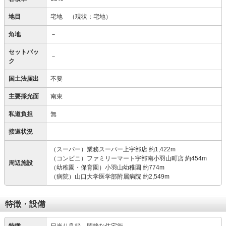
地目
宅地
（現状：宅地）
角地
－
セットバッ
－
ク
国土法届出
不要
主要採光面
南東
私道負担
無
接道状況
（スーパー）業務スーパー上宇部店 約1,422m
（コンビニ）ファミリーマート宇部南小羽山町店 約454m
周辺施設
（幼稚園・保育園）小羽山幼稚園 約774m
（病院）山口大学医学部附属病院 約2,549m
特徴・設備