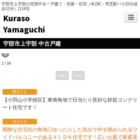
宇部市上宇部の売買中古一戸建て・売家・住宅（4LDK・琴芝駅バス25分徒
歩12分）[1143]
Kuraso
Yamaguchi
宇部市上宇部 中古戸建
1 / 39
prev
next
ポイント
【小羽山小学校区】東南角地で日当たり良好な鉄筋コンクリ
ート住宅です！
コメント
閑静な住宅街の角地◎ゆったりした気分で外を眺められるワ
イドバルコニーのある４ＬＤＫ住宅です！広いお庭で家庭菜