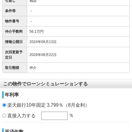
引渡し
相談
条件等
－
物件番号
－
仲介手数料
56.1万円
情報公開日
2024年06月13日
次回更新予
2026年08月22日
定日
取引態様
仲介
この物件でローンシミュレーションする
年利率
楽天銀行10年固定 3.799％（8月金利）
％
直接入力する
返済年数