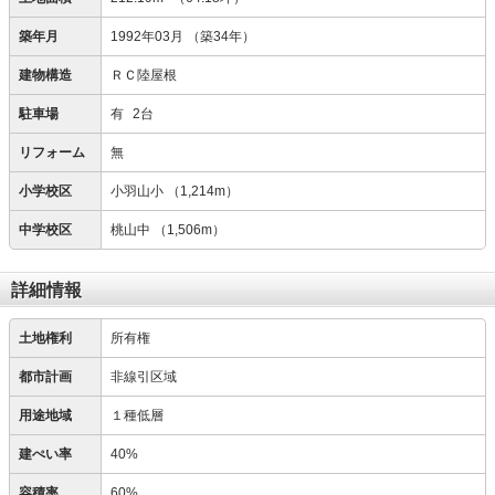
築年月
1992年03月
（築34年）
建物構造
ＲＣ陸屋根
駐車場
有
2台
リフォーム
無
小学校区
小羽山小
（1,214m）
中学校区
桃山中
（1,506m）
詳細情報
土地権利
所有権
都市計画
非線引区域
用途地域
１種低層
建ぺい率
40%
容積率
60%