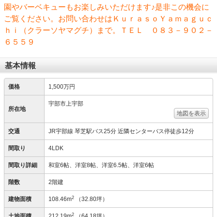
園やバーベキューもお楽しみいただけます♪是非この機会に
ご覧ください。お問い合わせはＫｕｒａｓｏＹａｍａｇｕｃ
ｈｉ（クラーソヤマグチ）まで。ＴＥＬ ０８３－９０２－
６５５９
基本情報
価格
1,500万円
宇部市上宇部
所在地
地図を表示
交通
JR宇部線 琴芝駅バス25分 近隣センターバス停徒歩12分
間取り
4LDK
間取り詳細
和室6帖、洋室8帖、洋室6.5帖、洋室6帖
階数
2階建
2
建物面積
108.46m
（32.80坪）
2
土地面積
212.19m
（64.18坪）