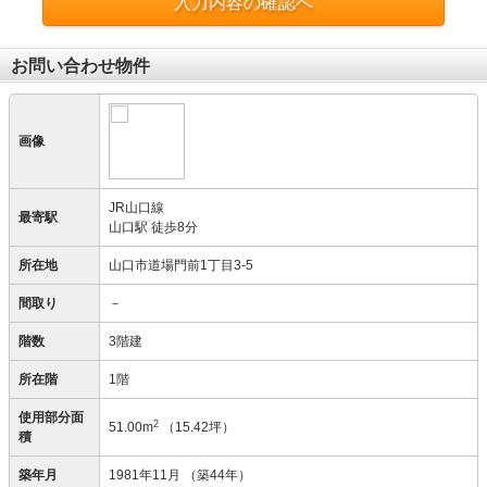
入力内容の確認へ
お問い合わせ物件
画像
JR山口線
最寄駅
山口駅 徒歩8分
所在地
山口市道場門前1丁目3-5
間取り
－
階数
3階建
所在階
1階
使用部分面
2
51.00m
（15.42坪）
積
築年月
1981年11月
（築44年）