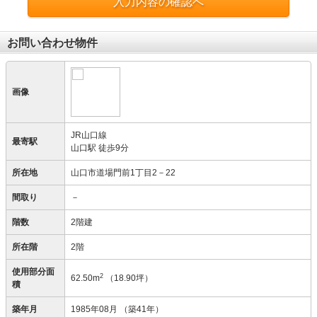
入力内容の確認へ
お問い合わせ物件
画像
JR山口線
最寄駅
山口駅 徒歩9分
所在地
山口市道場門前1丁目2－22
間取り
－
階数
2階建
所在階
2階
使用部分面
2
62.50m
（18.90坪）
積
築年月
1985年08月
（築41年）