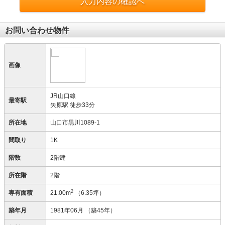
入力内容の確認へ
お問い合わせ物件
画像
JR山口線
最寄駅
矢原駅 徒歩33分
所在地
山口市黒川1089-1
間取り
1K
階数
2階建
所在階
2階
2
専有面積
21.00m
（6.35坪）
築年月
1981年06月
（築45年）