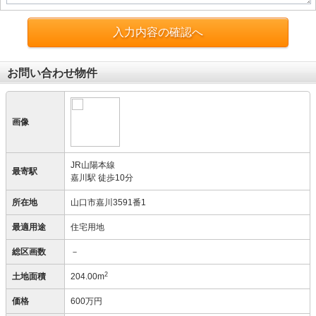
入力内容の確認へ
お問い合わせ物件
画像
JR山陽本線
最寄駅
嘉川駅 徒歩10分
所在地
山口市嘉川3591番1
最適用途
住宅用地
総区画数
－
2
土地面積
204.00m
価格
600万円