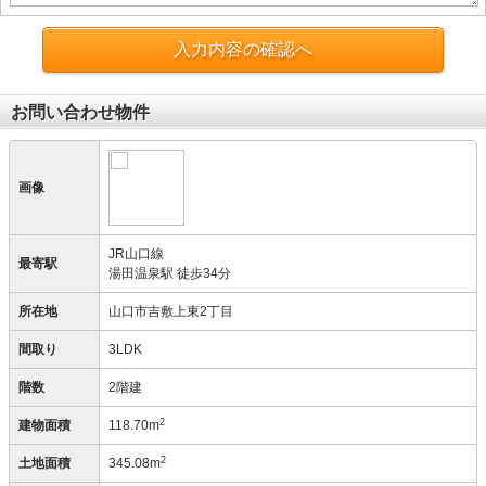
入力内容の確認へ
お問い合わせ物件
画像
JR山口線
最寄駅
湯田温泉駅 徒歩34分
所在地
山口市吉敷上東2丁目
間取り
3LDK
階数
2階建
2
建物面積
118.70m
2
土地面積
345.08m